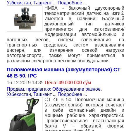
Узбекистан, Ташкент
...
Подробнее
...
HM9A - балочный двухопорный
тензометрический датчик на изгиб.
Имеется в наличии! Балочный
двухопорный тип датчиков
применяется для изготовления/
модернизации автомобильных и
вагонных весов, систем взвешивания на
транспортных средствах, систем взвешивания
цистерн, для измерения осевой нагрузки
автотранспорта, также могут применяться в
различном электронно-весовом оборудовании.
Поломоечная машина (аккумуляторная) CT
46 B 50. IPC
16-12-2019 13:35
Цена: 49 000 000 сўм
Продам, предлагаю: Оборудование разное
,
Узбекистан, Ташкент
...
Подробнее
...
CT 46 B 50. Поломоечная машина
(аккумуляторная), которая сочетает
в себе компактный дизайн и
мощные рабочие характеристики.
Профессиональная всасывающая
балка V – образной формы,