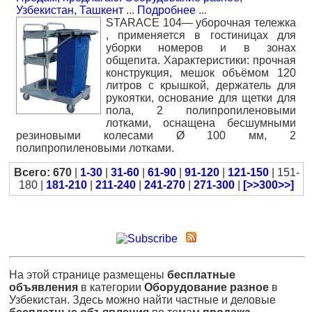
Узбекистан, Ташкент
...
Подробнее
...
STARACE 104— уборочная тележка
, применяется в гостиницах для
уборки номеров и в зонах
общепита. Характеристики: прочная
конструкция, мешок объёмом 120
литров с крышкой, держатель для
рукоятки, основание для щетки для
пола, 2 полипропиленовыми
лотками, оснащена бесшумными
резиновыми колесами Ø 100 мм, 2
полипропиленовыми лотками.
Всего: 670
|
1-30
|
31-60
|
61-90
|
91-120
|
121-150
| 151-
180 |
181-210
|
211-240
|
241-270
|
271-300
|
[>>300>>]
На этой странице размещены
бесплатные
объявления
в категории
Оборудование разное
в
Узбекистан. Здесь можно найти частные и деловые