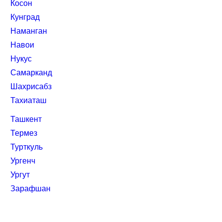
Косон
Кунград
Наманган
Навои
Нукус
Самарканд
Шахрисабз
Тахиаташ
Ташкент
Термез
Турткуль
Ургенч
Ургут
Зарафшан