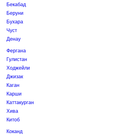
Бекабад
Беруни
Бухара
Чуст
Денау
Фергана
Гулистан
Ходжейли
Джизак
Каган
Карши
Каттакурган
Хива
Китоб
Коканд