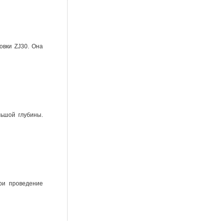
овки ZJ30. Она
льшой глубины.
ри проведение