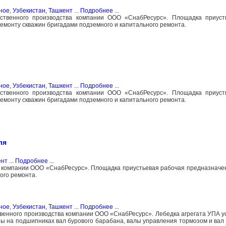
ное
,
Узбекистан, Ташкент
...
Подробнее
...
ственного производства компании ООО «СнабРесурс». Площадка приуст
емонту скважин бригадами подземного и капитального ремонта.
ное
,
Узбекистан, Ташкент
...
Подробнее
...
ственного производства компании ООО «СнабРесурс». Площадка приуст
емонту скважин бригадами подземного и капитального ремонта.
ля
ент
...
Подробнее
...
а компании ООО «СнабРесурс». Площадка приустьевая рабочая предназначе
ого ремонта.
ное
,
Узбекистан, Ташкент
...
Подробнее
...
венного производства компании ООО «СнабРесурс». Лебедка агрегата УПА у
ны на подшипниках вал бурового барабана, валы управления тормозом и вал