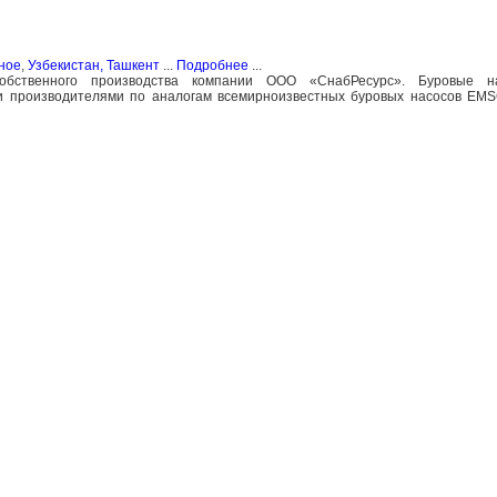
ное
,
Узбекистан, Ташкент
...
Подробнее
...
обственного производства компании ООО «СнабРесурс». Буровые на
ми производителями по аналогам всемирноизвестных буровых насосов E