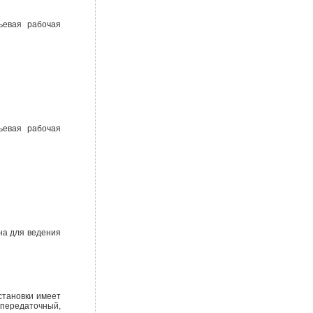
ьевая рабочая
ьевая рабочая
на для ведения
становки имеет
 передаточный,