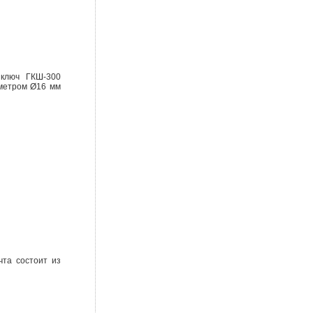
 ключ ГКШ-300
аметром Ø16 мм
чта состоит из