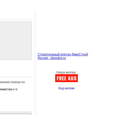
Строительный портал ДивоСтрой
Россия - divostroi.ru
Наша кнопка:
очнения поиска по
Код кнопки
бекистан
и в