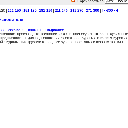
Сортировать по
120 |
121-150
|
151-180
|
181-210
|
211-240
|
241-270
|
271-300
|
[>>300>>]
изводителя
ное
,
Узбекистан, Ташкент
...
Подробнее
...
ственного производства компании ООО «СнабРесурс». Штропы бурильные
. Предназначены для подвешивания элеваторов буровых к крюкам буровых
й с бурильными трубами в процессе бурения нефтяных и газовых скважин.