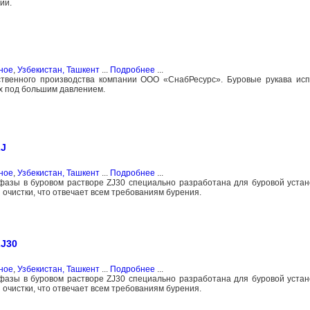
ии.
ное
,
Узбекистан, Ташкент
...
Подробнее
...
твенного производства компании ООО «СнабРесурс». Буровые рукава исп
х под большим давлением.
ZJ
ное
,
Узбекистан, Ташкент
...
Подробнее
...
азы в буровом растворе ZJ30 специально разработана для буровой устан
очистки, что отвечает всем требованиям бурения.
ZJ30
ное
,
Узбекистан, Ташкент
...
Подробнее
...
азы в буровом растворе ZJ30 специально разработана для буровой устан
очистки, что отвечает всем требованиям бурения.