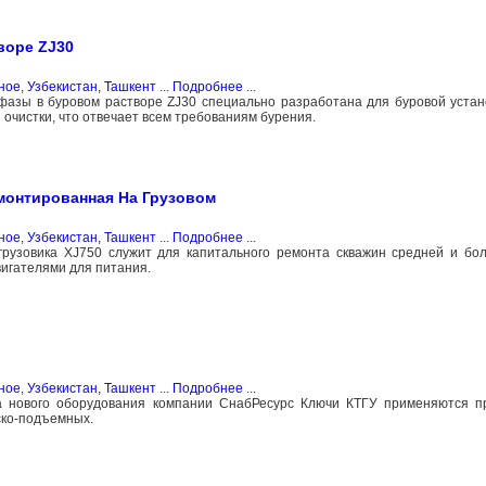
воре ZJ30
ное
,
Узбекистан, Ташкент
...
Подробнее
...
азы в буровом растворе ZJ30 специально разработана для буровой устан
очистки, что отвечает всем требованиям бурения.
монтированная На Грузовом
ное
,
Узбекистан, Ташкент
...
Подробнее
...
грузовика XJ750 служит для капитального ремонта скважин средней и бо
игателями для питания.
ное
,
Узбекистан, Ташкент
...
Подробнее
...
а нового оборудования компании СнабРесурс Ключи КТГУ применяются п
ско-подъемных.