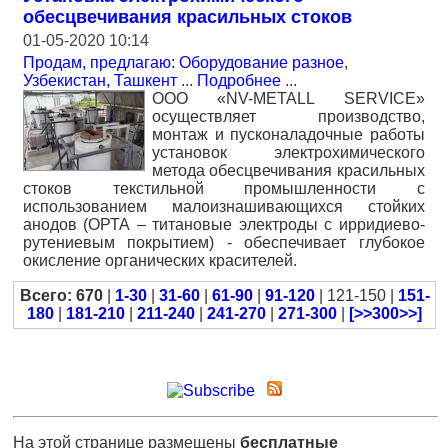
обесцвечивания красильных стоков
01-05-2020 10:14
Продам, предлагаю: Оборудование разное
,
Узбекистан, Ташкент
...
Подробнее
...
ООО «NV-METALL SERVICE»
осуществляет производство,
монтаж и пусконаладочные работы
установок электрохимического
метода обесцвечивания красильных
стоков текстильной промышленности с
использованием малоизнашивающихся стойких
анодов (ОРТА – титановые электроды с ирридиево-
рутениевым покрытием) - обеспечивает глубокое
окисление органических красителей.
Всего: 670
|
1-30
|
31-60
|
61-90
|
91-120
| 121-150 |
151-
180
|
181-210
|
211-240
|
241-270
|
271-300
|
[>>300>>]
На этой странице размещены
бесплатные