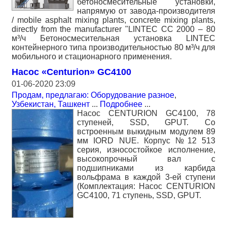
бетоносмесительные установки,
напрямую от завода-производителя
/ mobile asphalt mixing plants, concrete mixing plants,
directly from the manufacturer "LINTEC CC 2000 – 80
м³/ч Бетоносмесительная установка LINTEC
контейнерного типа производительностью 80 м³/ч для
мобильного и стационарного применения.
Насос «Centurion» GC4100
01-06-2020 23:09
Продам, предлагаю: Оборудование разное
,
Узбекистан, Ташкент
...
Подробнее
...
Насос CENTURION GC4100, 78
ступеней, SSD, GPUT. Со
встроенным выкидным модулем 89
мм IORD NUE. Корпус №12 513
серия, износостойкое исполнение,
высокопрочный вал с
подшипниками из карбида
вольфрама в каждой 3-ей ступени
(Комплектация: Насос CENTURION
GC4100, 71 ступень, SSD, GPUT.