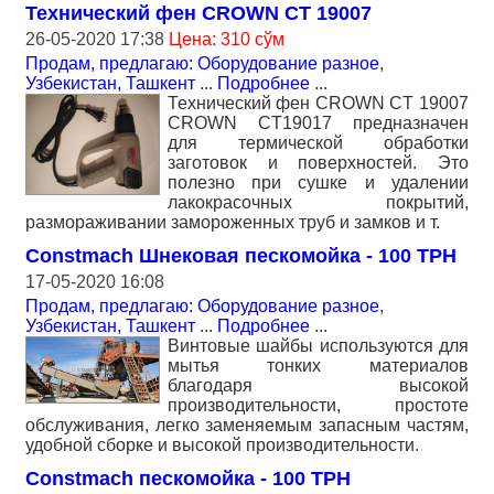
Технический фен CROWN CT 19007
26-05-2020 17:38
Цена: 310 сўм
Продам, предлагаю: Оборудование разное
,
Узбекистан, Ташкент
...
Подробнее
...
Технический фен CROWN CT 19007
CROWN CT19017 предназначен
для термической обработки
заготовок и поверхностей. Это
полезно при сушке и удалении
лакокрасочных покрытий,
размораживании замороженных труб и замков и т.
Constmach Шнековая пескомойка - 100 TPH
17-05-2020 16:08
Продам, предлагаю: Оборудование разное
,
Узбекистан, Ташкент
...
Подробнее
...
Винтовые шайбы используются для
мытья тонких материалов
благодаря высокой
производительности, простоте
обслуживания, легко заменяемым запасным частям,
удобной сборке и высокой производительности.
Constmach пескомойка - 100 TPH