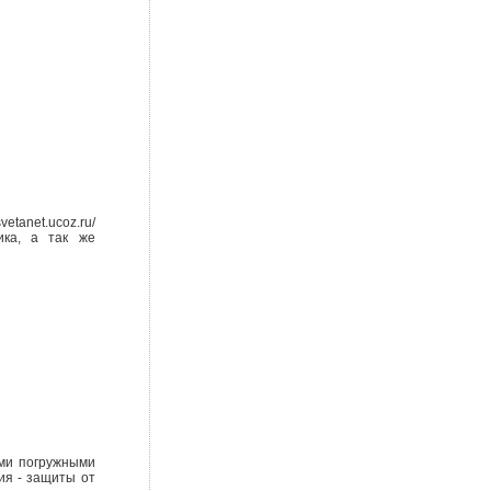
net.ucoz.ru/
чика, а так же
ными погружными
ия - защиты от