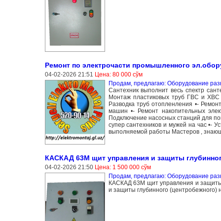
Ремонт по электрочасти промышленного эл.обор
04-02-2026 21:51
Цена: 80 000 сўм
Продам, предлагаю: Оборудование раз
Сантехник выполнит весь спектр санте
Монтаж пластиковых труб ГВС и ХВС •-
Разводка труб отопленления •- Ремон
машин •- Ремонт накопительных элект
Подключение насосных станций для пов
супер сантехников и мужей на час •- 
выполняемой работы Мастеров , знающи
КАСКАД 63М щит управления и защиты глубинног
04-02-2026 21:50
Цена: 1 500 000 сўм
Продам, предлагаю: Оборудование раз
КАСКАД 63М щит управления и защиты
и защиты глубинного (центробежного) нас