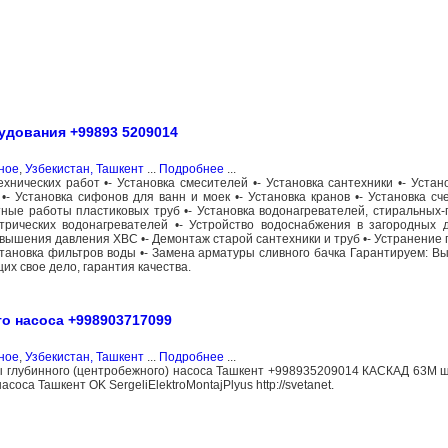
удования +99893 5209014
ное
,
Узбекистан, Ташкент
...
Подробнее
...
хнических работ •- Установка смесителей •- Установка сантехники •- Устано
 Установка сифонов для ванн и моек •- Установка кранов •- Установка сче
тные работы пластиковых труб •- Установка водонагревателей, стиральных
рических водонагревателей •- Устройство водоснабжения в загородных д
ышения давления ХВС •- Демонтаж старой сантехники и труб •- Устранение 
Установка фильтров воды •- Замена арматуры сливного бачка Гарантируем: Вы
х свое дело, гарантия качества.
о насоса +998903717099
ное
,
Узбекистан, Ташкент
...
Подробнее
...
 глубинного (центробежного) насоса Ташкент +998935209014 КАСКАД 63М 
оса Ташкент OK SergeliElektroMontajPlyus http://svetanet.