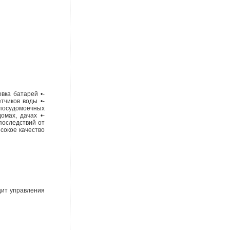
вка батарей •-
тчиков воды •-
-посудомоечных
омах, дачах •-
последствий от
сокое качество
щит управления