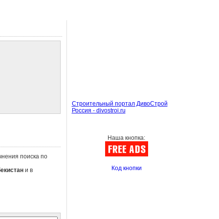
Строительный портал ДивоСтрой
Россия - divostroi.ru
Наша кнопка:
очнения поиска по
Код кнопки
бекистан
и в