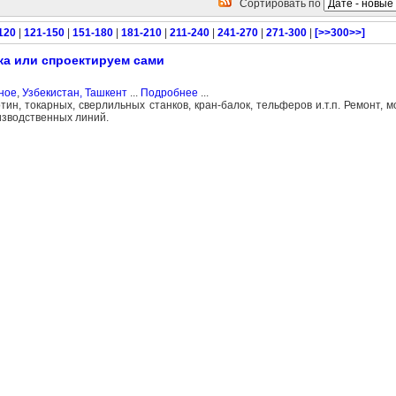
Сортировать по
120
|
121-150
|
151-180
|
181-210
|
211-240
|
241-270
|
271-300
|
[>>300>>]
ка или спроектируем сами
ное
,
Узбекистан, Ташкент
...
Подробнее
...
ин, токарных, сверлильных станков, кран-балок, тельферов и.т.п. Ремонт, 
изводственных линий.