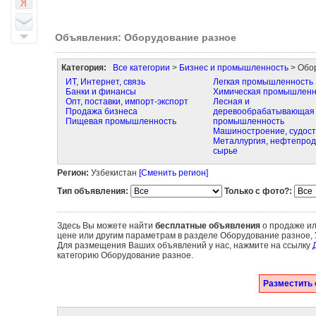
Объявления: Оборудование разное
Категория:
Все категории
>
Бизнес и промышленность
> Обо
ИТ, Интернет, связь
Легкая промышленность
Банки и финансы
Химическая промышленн
Опт, поставки, импорт-экспорт
Лесная и
Продажа бизнеса
деревообрабатывающая
Пищевая промышленность
промышленность
Машиностроение, судос
Металлургия, нефтепрод
сырье
Регион:
Узбекистан
[Сменить регион]
Тип объявления:
Только с фото?:
Здесь Вы можете найти
бесплатные объявления
о продаже ил
цене или другим параметрам в разделе Оборудование разное, 
Для размещения Ваших объявлений у нас, нажмите на ссылку
категорию Оборудование разное.
Разместить 