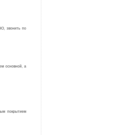
НО, звонить по
ем основной, а
ным покрытием