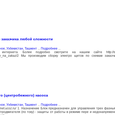
 заказчика любой сложности
ное
,
Узбекистан, Ташкент
...
Подробнее
...
ернета. Более подробно смотрите на нашем сайте http://sveta
troshhity_na_zakaz/2 Мы производим сборку электро щитов по схемам заказ
о (центробежного) насоса
ное
,
Узбекистан, Ташкент
...
Подробнее
...
vetanet.ucoz.ru/ 1. Назначение Блок предназначен для управления трех фаз
ктродвигателя (по току) - защиты от работы в режиме пере и недонапряжен