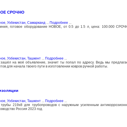
ВОЕ СРОЧНО
ное
,
Узбекистан, Самарканд
...
Подробнее
...
ния, готовое оборудование НОВОЕ, от 0.5 до 1.5 л, цена: 100.000 СРОЧ
ное
,
Узбекистан, Ташкент
...
Подробнее
...
зашёл на моё объявление, значит ты попал по адресу. Ведь мы предлага
ов для начала твоего пути в изготовлении ковров ручной работы.
изоляции
ное
,
Узбекистан, Ташкент
...
Подробнее
...
 трубы 219х8 для трубопроводов с наружным усиленным антикоррозион
водство Россия 2023 год.