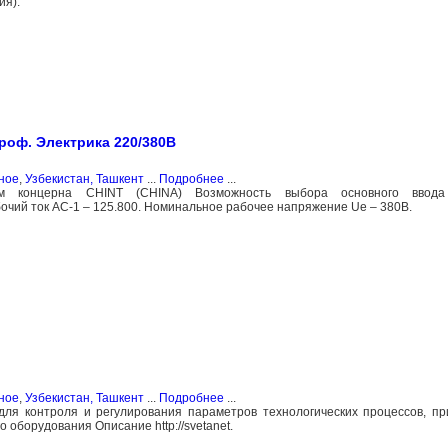
ия).
роф. Электрика 220/380В
ное
,
Узбекистан, Ташкент
...
Подробнее
...
ем концерна CHINT (CHINA) Возможность выбора основного ввода 
рабочий ток АС-1 – 125.800. Номинальное рабочее напряжение Ue – 380В.
ное
,
Узбекистан, Ташкент
...
Подробнее
...
ля контроля и регулирования параметров технологических процессов, п
 оборудования Описание http://svetanet.