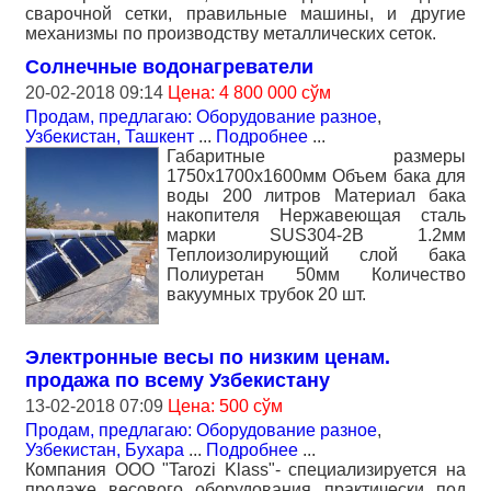
сварочной сетки, правильные машины, и другие
механизмы по производству металлических сеток.
Солнечные водонагреватели
20-02-2018 09:14
Цена: 4 800 000 сўм
Продам, предлагаю: Оборудование разное
,
Узбекистан, Ташкент
...
Подробнее
...
Габаритные размеры
1750х1700х1600мм Объем бака для
воды 200 литров Материал бака
накопителя Нержавеющая сталь
марки SUS304-2B 1.2мм
Теплоизолирующий слой бака
Полиуретан 50мм Количество
вакуумных трубок 20 шт.
Электронные весы по низким ценам.
продажа по всему Узбекистану
13-02-2018 07:09
Цена: 500 сўм
Продам, предлагаю: Оборудование разное
,
Узбекистан, Бухара
...
Подробнее
...
Компания ООО "Tarozi Klass"- специализируется на
продаже весового оборудования практически под