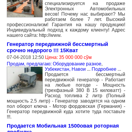
специализируется на продаже
Электронных Автомобильных
весов! Почему нас выбирают? Мы
работаем более 7 лет. Высокий
профессионализм! Гарантия на нашу продукцию!
Индивидуальный подход к каждому клиенту! Адрес
нашего сайта: http://www.
Генератор передвижной бессмертный
срочно недорого !!! 15Кват
07-04-2018 12:50
Цена: 35 000 000 сўм
Продам, предлагаю: Оборудование разное
,
Узбекистан, Навои
...
Подробнее
...
Продается бессмертный
передвижной генератор - Работает
на любые погоде - Мощность
(трехфазный 380 В 15 киловатт) -
Расход топлива 2 литр (Полный
мощность 2.5 литр) - Генератор заводятся на одном
пол оборот ключа - Мотор фордовская (Германия) -
Генератор передвижной куда хотите туда поставьте
!!!.
Продается Мобильная 1500овая роторная
дробилка.