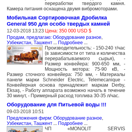
переработки твердого камня.
Камера питания оснащена двумя вибромоторами.
Мобильная Сортировочная Дробилка
General 950 для особо твердых камней
12-03-2018 13:23
Цена: 350 000 USD $
Продам, предлагаю: Оборудование разное
,
Узбекистан, Ташкент
...
Подробнее
...
Производительность: - 150-240 т/час
(в зависимости от типа и количества
перерабатываемого сырья), -
Размер конвейера: 900-650 мм, -
Мощность мотора: 75-90 кВ, -
Размер сточного конвейера: 750 мм, - Материалы
панели марки Schneider Electric, Telemecanique -
Конвейерная основа принадлежит маркам Derby,
Eksaş, - Работу аппарата возможно начать в течение
30 минут, - Примерный расход топлива 30-35 л/час.
Оборудование для Питьевой воды !!!
09-03-2018 10:51
Предложения фирм: Оборудование разное
,
Узбекистан, Ташкент
...
Подробнее
...
ЧП «MONOLIT SERVIS